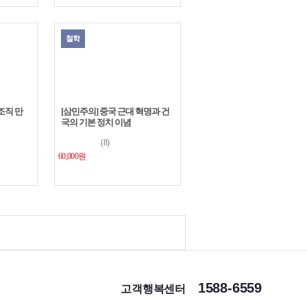
철학
 조직 만
[삼민주의] 중국 근대 혁명과 건
국의 기본 정치 이념
(8)
60,000원
1588-6559
고객행복센터