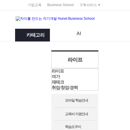
service portal
기업교육
Business School
구독서비스
AI
카테고리
라이프
라이프
여가
재테크
취업/창업/경력
모바일 학습안내
교육비 지원안내
학습도우미