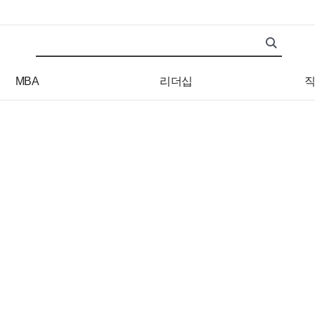
검색어
검색 조건 입력 서식
MBA
리더십
직