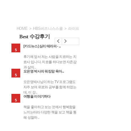
HOME
>
HBS비즈니스스쿨
>
라이프
Best 수강후기
[카드뉴스] 심리 테라피 - ...
취업멘토 이민영의 최종합..
5
5
 참으
후기에 앞서 저는 사람을 치료하는 치
자기소개서를 처음 써봅니
가하는
료사 입니다. 치료를 하다보면 자존감
취업멘토님의 영상 시청으
과 삶의...
의 인생을...
영유아-교
감성 쑥쑥! 놀이 중심 영
사장님은 처음이지? 창업
핵심만 콕! 은퇴 준비와
[
회화
오은영 박사의 워킹맘 육아...
오은영 박사의 행복한 부모..
든 것
유아 활동지도
멘토 박정호의 실전 창업
은퇴 설계
온
5
5
하
 참으
오은영박사님이 하는 TV 프로그램도
아이를 키우면서 뜻하지 않
가하는
자주 보며 위로와 공부를 함께 하였는
고들로 아이의 교육과 훈육
데, 이 강...
은 생각을 ...
여행을 이야기하다
월급으로 부자되기! - 사회..
66,290환급
66,290환급
66,290환급
5
5
케팅
가구가
책을 좋아하고 보는 것에서 행복함을
[월급으로 부자되기! - 사
애널
 많지
느끼는터라 다양한 책을 보고 책을 통
설계 입과를 환영 합니다]
해 성찰하...
거쳐...
보육활동
어린이집 슬기로운 보육
같이하는 가치, 영유아-교
감성 쑥쑥! 놀이 중심 영
교사 생활
사 상호작용의 모든 것
유아 활동지도