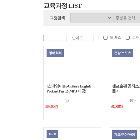
교육과정 LIST
과정검색
모바일
교재
영어회화
건강/스포츠
[스낵영어] K-Culture English
셀프출판 공작소,
Podcast Part 2 (MP3 제공)
들기
(1)
(84)
80,000원
80,000원
HRD
제조/생산/공정