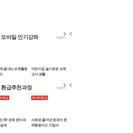
모바일 인기강좌
더보기
스마트한 월급 재테크 30일...
5
너무 귀한 강의와 책을 알게 되어
로 감사를 드립니다. 그저 무언
'두드림'...
에 끝내는 보육활동
어린이집 슬기로운 보육
사례로 풀어낸 영유아 문
같이하는 가치, 
SMART MBA
왕초보를 위한 영어
스마트한 월급 재테크 30일...
드
교사 생활
제행동지도 지침서
사 상호작용의 모
황금 레시피 1
5
너무 귀한 강의와 책을 알게 되어
환급추천과정
더보기
로 감사를 드립니다. 그저 무언
'두드림'...
은퇴설계, 이젠 실버가 아...
830환급
66,290환급
39,290환급
66,290환급
5
빨리 배워 바로 쓰는 엑셀
[플립러닝] 디지털마
38세 직장인 입니다. 현재 1인 
2013
- 그로스해킹 & 구글
거의 확정적인 여성입니다. ㅎㅎ
리틱스
않은 급...
만 콕! 은퇴 준비와
사례로 풀어낸 영유아 문
사장님은 처음이지? 창업
한번에 끝내는 
 설계
제행동지도 지침서
멘토 박정호의 실전 창업
가이드
[카드뉴스] 심리 테라피 - ...
5