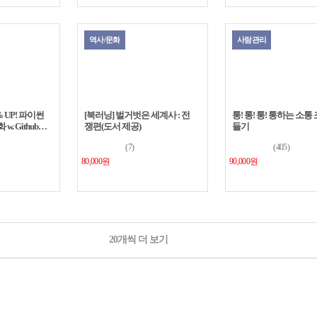
역사/문화
사람관리
 UP! 파이썬
[북러닝] 벌거벗은 세계사 : 전
통! 통! 통! 통하는 소통
. Github
쟁편(도서 제공)
들기
(7)
(405)
80,000원
90,000원
20개씩 더 보기