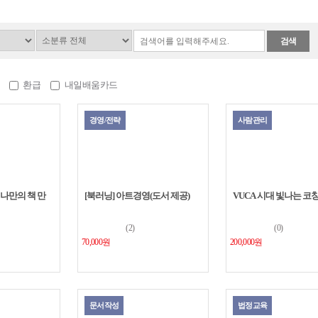
후기에 앞서 저는 사람을 치료하
료사 입니다. 치료를 하다보면 
과 삶의...
검색
오은영 박사의 워킹맘 육아...
5
오은영박사님이 하는 TV 프로
자주 보며 위로와 공부를 함께 
환급
내일배움카드
데, 이 강...
여행을 이야기하다
5
경영/전략
사람관리
책을 좋아하고 보는 것에서 행
느끼는터라 다양한 책을 보고 책
해 성찰하...
 나만의 책 만
[북러닝] 아트경영(도서 제공)
VUCA 시대 빛나는 코
(2)
(0)
70,000원
200,000원
문서작성
법정교육