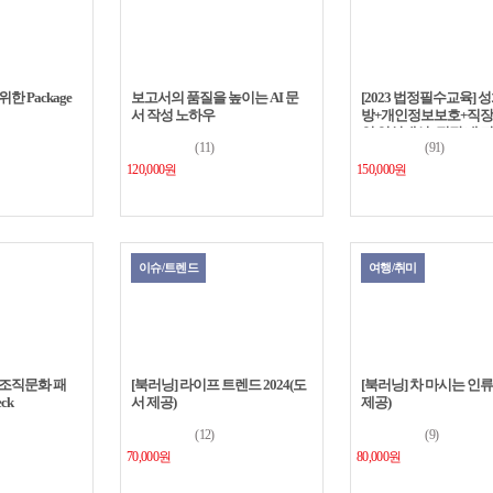
 Package
보고서의 품질을 높이는 AI 문
[2023 법정필수교육] 
서 작성 노하우
방+개인정보보호+직장 
인 인식개선+직장 내 
(11)
(91)
방+퇴직연금
120,000원
150,000원
이슈/트렌드
여행/취미
조직문화 패
[북러닝] 라이프 트렌드 2024(도
[북러닝] 차 마시는 인
ck
서 제공)
제공)
(12)
(9)
70,000원
80,000원