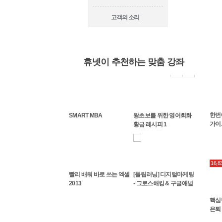
고객의 소리
휴넷이 추천하는 맞춤 강좌
비와
[카드뉴스] 파이어족이
[카드뉴스] 심리 테라피 -
[Work and Life] 비즈니스
한번
SMART MBA
왕초보를 위한 영어회화
온다: 빠르게 은퇴를 준비
오늘 나는 나다움을 찾기
리더를 위한 건강관리
가이
황금 레시피 1
하는...
로...
16,
 비즈니스
빨리 배워 바로 쓰는 엑셀
[플립러닝] 디지털마케팅
리
2013
- 그로스해킹 & 구글애널
리틱스
핵심
은퇴