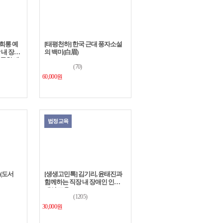
성희롱 예
[태평천하] 한국 근대 풍자소설
내 장애
의 백미(白眉)
괴롭힘 예
(70)
60,000원
법정교육
류(도서
[생생고민톡] 김기리, 윤태진과
함께하는 직장 내 장애인 인식
개선 교육
(1205)
30,000원