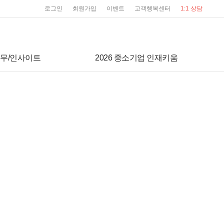
user service
로그인
회원가입
이벤트
고객행복센터
1:1 상담
무/인사이트
2026 중소기업 인재키움