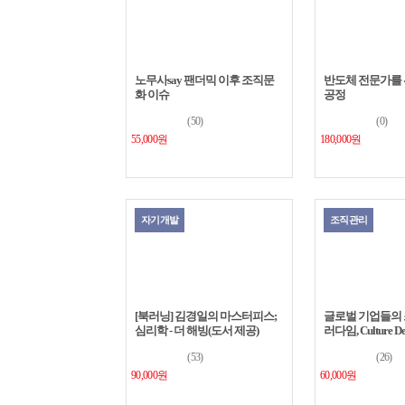
노무사say 팬더믹 이후 조직문
반도체 전문가를 위한
화 이슈
공정
(50)
(0)
55,000원
180,000원
자기개발
조직관리
[북러닝] 김경일의 마스터피스;
글로벌 기업들의 
심리학 - 더 해빙(도서 제공)
러다임, Culture De
(53)
(26)
90,000원
60,000원