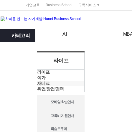
service portal
기업교육
Business School
구독서비스
검색어
검색 조건 입력 서식
AI
MB
카테고리
라이프
라이프
여가
재테크
취업/창업/경력
모바일 학습안내
교육비 지원안내
학습도우미