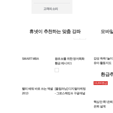
고객의 소리
휴넷이 추천하는 맞춤 강좌
모바일
드뉴스] 파이어족이
[카드뉴스] 심리 테라피 -
[Work and Life] 비즈니스
감성 쑥쑥! 놀이
SMART MBA
왕초보를 위한 영어회화
: 빠르게 은퇴를 준비
오늘 나는 나다움을 찾기
리더를 위한 건강관리
유아 활동지도
황금 레시피 1
..
로...
환급
16,830환급
빨리 배워 바로 쓰는 엑셀
[플립러닝] 디지털마케팅
2013
- 그로스해킹 & 구글애널
리틱스
핵심만 콕! 은
은퇴 설계