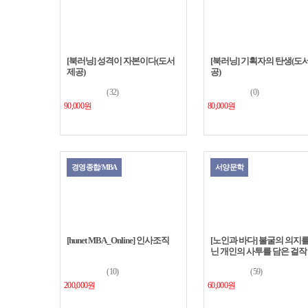
[북러닝] 성격이 자본이다(도서
[북러닝] 기획자의 탄생(도서
제공)
공)
(32)
(0)
90,000원
80,000원
경영종합/MBA
서양문학
[hunet MBA_Online] 인사조직
[노인과 바다] 불굴의 의지를
닌 개인의 사투를 담은 걸작
(10)
(59)
200,000원
60,000원