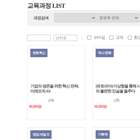
교육과정 LIST
과정검색
모바일
교재
환
변화혁신
역사/문화
기업의 생존을 위한 혁신 전략,
[유토피아] 이상향을 통해 
미래조직 4.0
의 불편한 진실을 들추다
(64)
(28)
80,000원
60,000원
영업/세일즈
기획력