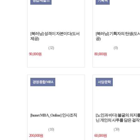
영업/세일즈
기획력
[북러닝] 성격이 자본이다(도서
[북러닝] 기획자의 탄생(도서
제공)
공)
(32)
(0)
90,000원
80,000원
경영종합/MBA
서양문학
[hunet MBA_Online] 인사조직
[노인과 바다] 불굴의 의지를
닌 개인의 사투를 담은 걸작
(10)
(59)
200,000원
60,000원