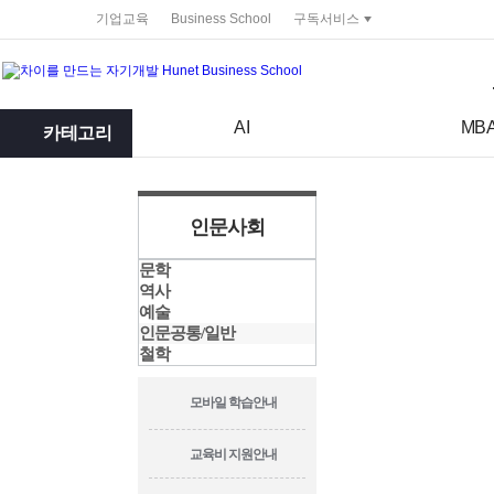
service portal
기업교육
Business School
구독서비스
검색어
검색 조건 입력 서식
AI
MB
카테고리
인문사회
문학
역사
예술
인문공통/일반
철학
모바일 학습안내
교육비 지원안내