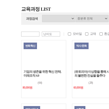
교육과정 LIST
과정검색
모바일
교재
환
변화혁신
역사/문화
기업의 생존을 위한 혁신 전략,
[유토피아] 이상향을 통해 
미래조직 4.0
의 불편한 진실을 들추다
(64)
(28)
80,000원
60,000원