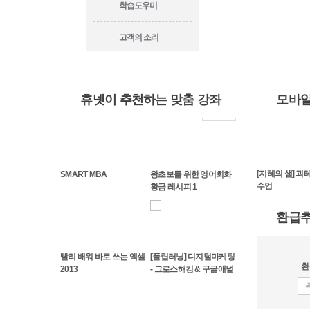
학습도우미
고객의 소리
휴넷이 추천하는 맞춤 강좌
모바일
현대사 4부작] 현대 세
[금오신화]비극의 미학을
[꿈의 해석] 꿈꾸는 사람
[지혜의 샘] 괴
SMART MBA
왕초보를 위한 영어회화
정세의 기원을 꿰뚫다
그린 최초의 한문 소설
의 무의식에 접속하는 충
수업
황금 레시피 1
격적...
환급
빨리 배워 바로 쓰는 엑셀
[플립러닝] 디지털마케팅
환
2013
- 그로스해킹 & 구글애널
리틱스