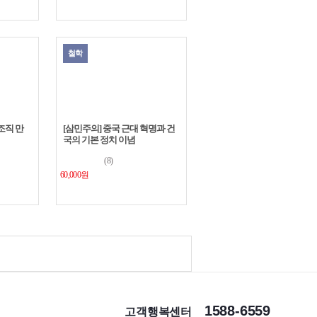
철학
 조직 만
[삼민주의] 중국 근대 혁명과 건
국의 기본 정치 이념
(8)
60,000원
1588-6559
고객행복센터