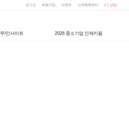
user service
로그인
회원가입
이벤트
고객행복센터
1:1 상담
무/인사이트
2026 중소기업 인재키움