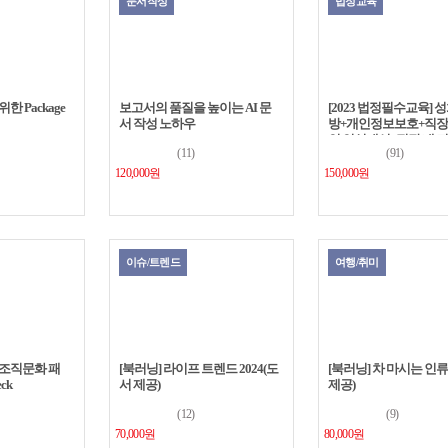
문서작성
법정교육
 Package
보고서의 품질을 높이는 AI 문
[2023 법정필수교육] 
서 작성 노하우
방+개인정보보호+직장 
인 인식개선+직장 내 
(11)
(91)
방+퇴직연금
120,000원
150,000원
이슈/트렌드
여행/취미
조직문화 패
[북러닝] 라이프 트렌드 2024(도
[북러닝] 차 마시는 인
ck
서 제공)
제공)
(12)
(9)
70,000원
80,000원