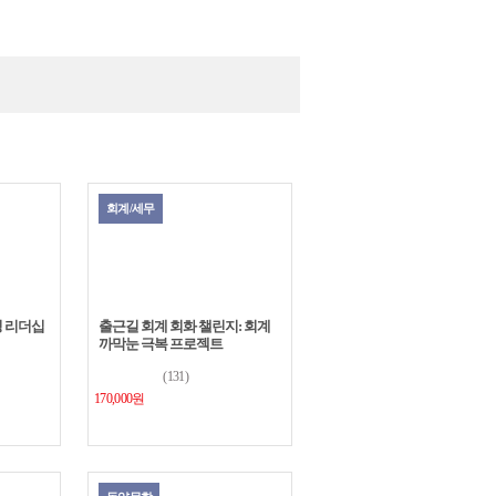
리스트
이미지
회계/세무
칭 리더십
출근길 회계 회화 챌린지: 회계
까막눈 극복 프로젝트
(131)
170,000원