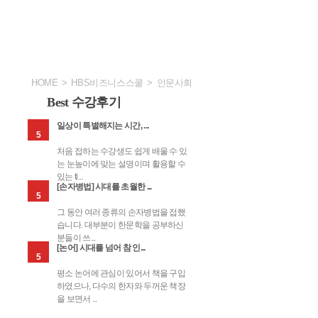
HOME
>
HBS비즈니스스쿨
>
인문사회
Best 수강후기
일상이 특별해지는 시간, ...
5
처음 접하는 수강생도 쉽게 배울 수 있
는 눈높이에 맞는 설명이며 활용할 수
있는 ti...
 강대국
[고리오영감] 발자크가
[구운몽] 서포 김만중이
[구토] 존재에 대한 사르
[
[손자병법] 시대를 초월한 ...
보는 흥망
말하는 19세기 격변의 프
묻는 인생의 가치
트르의 치열한 탐구
계
5
랑스...
그 동안 여러 종류의 손자병법을 접했
습니다. 대부분이 한문학을 공부하신
분들이 쓰...
[논어] 시대를 넘어 참 인...
5
평소 논어에 관심이 있어서 책을 구입
하였으나, 다수의 한자와 두꺼운 책장
을 보면서 ...