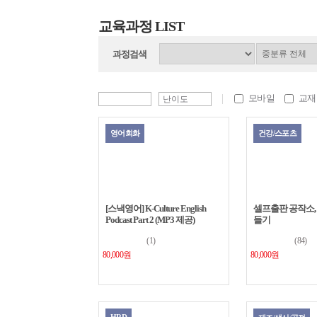
교육과정 LIST
과정검색
모바일
교재
영어회화
건강/스포츠
[스낵영어] K-Culture English
셀프출판 공작소,
Podcast Part 2 (MP3 제공)
들기
(1)
(84)
80,000원
80,000원