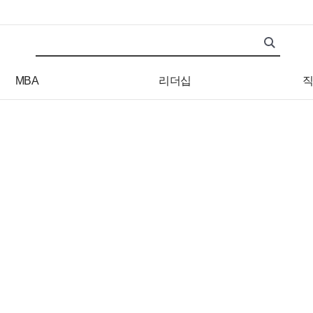
검색어
검색 조건 입력 서식
MBA
리더십
직