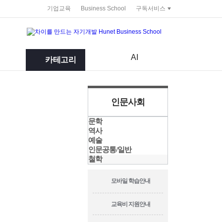
service portal
기업교육
Business School
구독서비스
AI
카테고리
인문사회
문학
역사
예술
인문공통/일반
철학
모바일 학습안내
교육비 지원안내