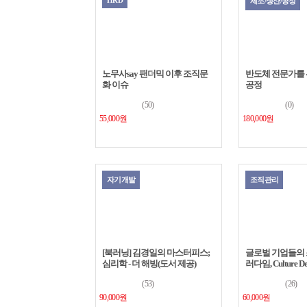
HRD
제조/생산/공정
노무사say 팬더믹 이후 조직문
반도체 전문가를 위한
화 이슈
공정
(50)
(0)
55,000원
180,000원
자기개발
조직관리
[북러닝] 김경일의 마스터피스;
글로벌 기업들의 
심리학 - 더 해빙(도서 제공)
러다임, Culture De
(53)
(26)
90,000원
60,000원