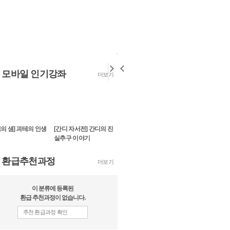
모바일 인기강좌
더보기
의 샘] 괴테의 인생
[간디 자서전] 간디의 진
[감시와 처벌] 권력의 정
[강대국의 흥망]
실추구 이야기
체에 대한 심층적 분석
들을 통해 알아
성쇠...
환급추천과정
더보기
이 분류에 등록된
환급 추천과정이 없습니다.
추천 환급과정 확인