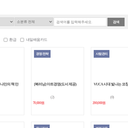
검색
환급
내일배움카드
경영/전략
사람관리
 나만의 책 만
[북러닝] 아트경영(도서 제공)
VUCA 시대 빛나는 코
(2)
(0)
70,000원
200,000원