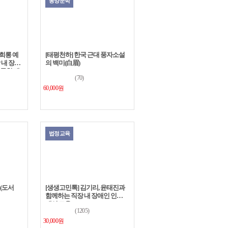
동양문학
성희롱 예
[태평천하] 한국 근대 풍자소설
내 장애
의 백미(白眉)
괴롭힘 예
(70)
60,000원
법정교육
류(도서
[생생고민톡] 김기리, 윤태진과
함께하는 직장 내 장애인 인식
개선 교육
(1205)
30,000원