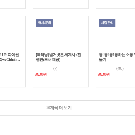
역사/문화
사람관리
 UP! 파이썬
[북러닝] 벌거벗은 세계사 : 전
통! 통! 통! 통하는 소통
. Github
쟁편(도서 제공)
들기
(7)
(405)
80,000원
90,000원
20개씩 더 보기