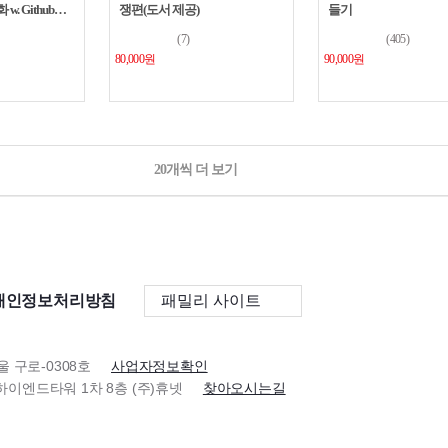
. Github
쟁편(도서 제공)
들기
(7)
(405)
80,000원
90,000원
20개씩 더 보기
개인정보처리방침
패밀리 사이트
울 구로-0308호
사업자정보확인
이스하이엔드타워 1차 8층 (주)휴넷
찾아오시는길