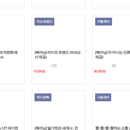
이슈/트렌드
여행/취미
조직문화 패
[북러닝] 라이프 트렌드 2024(도
[북러닝] 차 마시는 인
ck
서 제공)
제공)
(12)
(9)
70,000원
80,000원
역사/문화
사람관리
 UP! 파이썬
[북러닝] 벌거벗은 세계사 : 전
통! 통! 통! 통하는 소통