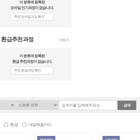
이 분류에 등록된
모바일 인기과정이 없습니다.
추천 모바일과정 확인
SMART MBA
왕초보를 위한 영어
황금 레시피 1
환급추천과정
더보기
이 분류에 등록된
빨리 배워 바로 쓰는 엑셀
[플립러닝] 디지털마
환급 추천과정이 없습니다.
2013
- 그로스해킹 & 구글
리틱스
추천 환급과정 확인
검색
환급
내일배움카드