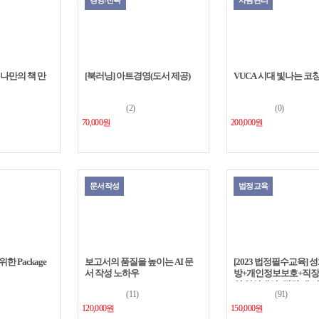
경영/전략
사람관리
 나만의 책 만
[북러닝] 아트경영(도서 제공)
VUCA 시대 빛나는 코
(2)
(0)
70,000원
200,000원
문서작성
법정교육
 Package
보고서의 품질을 높이는 AI 문
[2023 법정필수교육] 
서 작성 노하우
방+개인정보보호+직장 
인 인식개선+직장 내 
(11)
(91)
방+퇴직연금
120,000원
150,000원