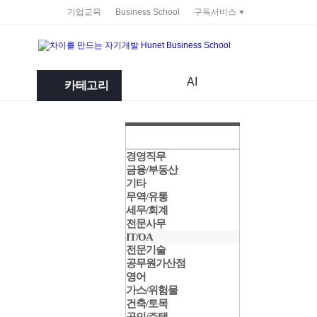
service portal
기업교육
Business School
구독서비스
AI
카테고리
경영직무
금융/부동산
기타
무역/유통
세무/회계
전문사무
IT/OA
전문기술
공무원가산점
영어
가스/위험물
건축/토목