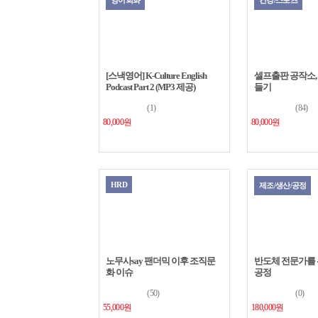
영어회화
건강/스포츠
[스낵영어] K-Culture English
셀프출판 공작소,
Podcast Part 2 (MP3 제공)
들기
(1)
(84)
80,000원
80,000원
HRD
제조/생산/공정
노무사say 팬더믹 이후 조직문
반도체 전문가를 위한
화 이슈
공정
(50)
(0)
55,000원
180,000원