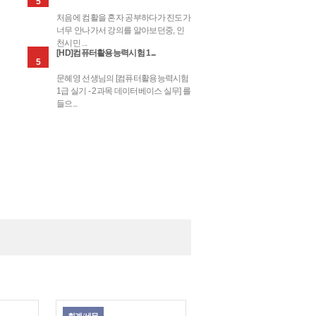
5
처음에 컴활을 혼자 공부하다가 진도가
너무 안나가서 강의를 알아보던중, 인
천시민 ...
회화
[HD]컴퓨터활용능력시험 1...
5
문혜영 선생님의 [컴퓨터활용능력시험
1급 실기 - 2과목 데이터베이스 실무] 를
들으...
케팅
애널
리스트
이미지