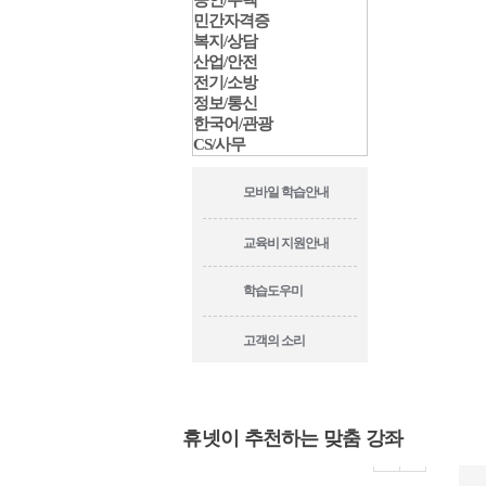
공인/주택
민간자격증
복지/상담
산업/안전
전기/소방
정보/통신
한국어/관광
CS/사무
모바일 학습안내
교육비 지원안내
학습도우미
고객의 소리
휴넷이 추천하는 맞춤 강좌