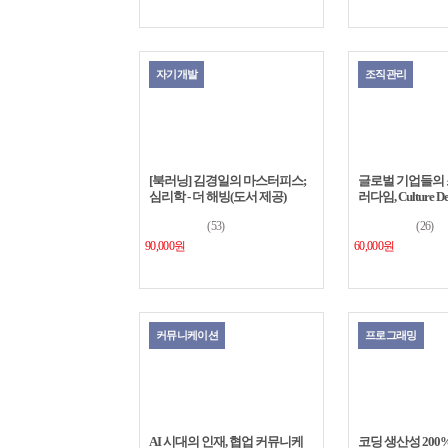
자기개발
조직관리
[북러닝] 김경일의 마스터피스;
글로벌 기업들의 
심리학 - 더 해빙(도서 제공)
러다임, Culture De
(53)
(26)
90,000원
60,000원
커뮤니케이션
프로그래밍
AI 시대의 인재, 협업 커뮤니케
코딩 생산성 200%