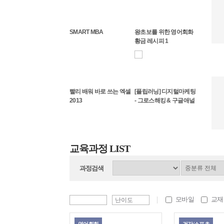
SMART MBA
왕초보를 위한 영어회화
황금 레시피 1
빨리 배워 바로 쓰는 엑셀
[플립러닝] 디지털마케팅
2013
- 그로스해킹 & 구글애널
리틱스
교육과정 LIST
과정검색
모바일
교재