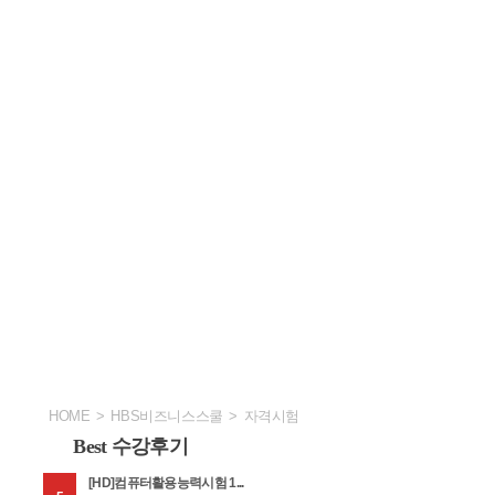
HOME
>
HBS비즈니스스쿨
>
자격시험
Best 수강후기
[HD]컴퓨터활용능력시험 1...