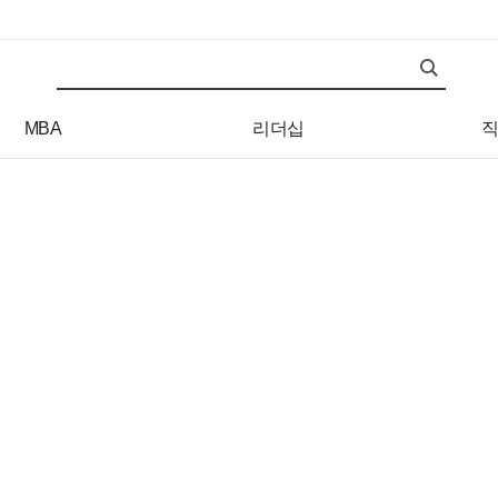
검색어
검색 조건 입력 서식
MBA
리더십
직