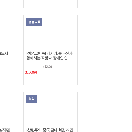
법정교육
류(도서
[생생고민톡] 김기리, 윤태진과
함께하는 직장 내 장애인 인식
개선 교육
(1205)
30,000원
철학
 조직 만
[삼민주의] 중국 근대 혁명과 건