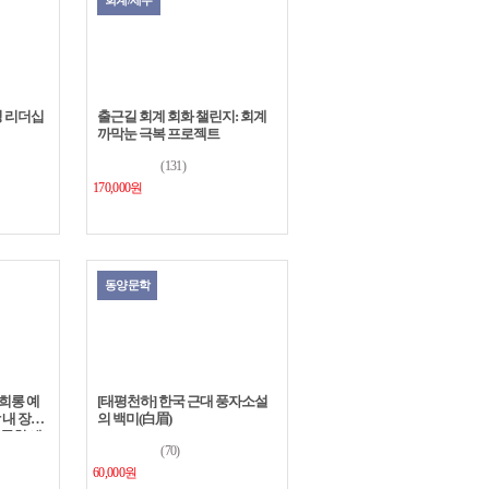
회계/세무
칭 리더십
출근길 회계 회화 챌린지: 회계
까막눈 극복 프로젝트
(131)
170,000원
동양문학
성희롱 예
[태평천하] 한국 근대 풍자소설
내 장애
의 백미(白眉)
괴롭힘 예
(70)
60,000원