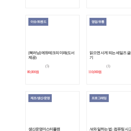
이슈/트렌드
영업/유통
[북러닝] 에듀테크의 미래(도서
읽으면 사게 되는 세일즈 
제공)
기
(5)
(1)
80,000원
110,000원
제조/생산/운영
프로그래밍
생산운영마스터플랜
AI와 일하는 법 : 컴퓨팅 사