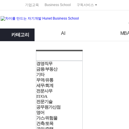
service portal
기업교육
Business School
구독서비스
검색어
검색 조건 입력 서식
AI
MB
카테고리
경영직무
금융/부동산
기타
무역/유통
세무/회계
전문사무
IT/OA
전문기술
공무원가산점
영어
가스/위험물
건축/토목