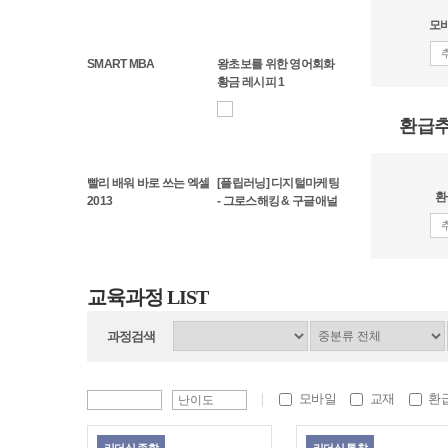
모바
SMART MBA
왕초보를 위한 영어회화
황금 레시피 1
환급
빨리 배워 바로 쓰는 엑셀
[플립러닝] 디지털마케팅
환
2013
- 그로스해킹 & 구글애널
리틱스
교육과정 LIST
과정검색
모바일
교재
환