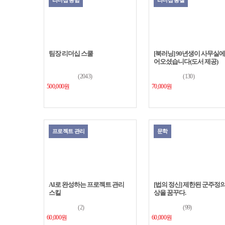
리더십 종합
리더십 통찰
팀장 리더십 스쿨
[북러닝] 90년생이 사무실에
어오셨습니다(도서 제공)
(2043)
(130)
500,000원
70,000원
프로젝트 관리
문학
AI로 완성하는 프로젝트 관리
[법의 정신] 제한된 군주정의
스킬
상을 꿈꾸다.
(2)
(99)
60,000원
60,000원