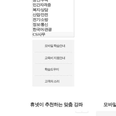
공인/주택
민간자격증
복지/상담
산업/안전
전기/소방
정보/통신
한국어/관광
CS/사무
모바일 학습안내
교육비 지원안내
학습도우미
고객의 소리
휴넷이 추천하는 맞춤 강좌
모바일