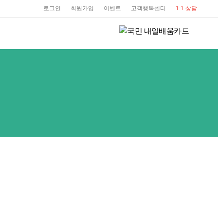
user service
로그인
회원가입
이벤트
고객행복센터
1:1 상담