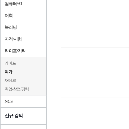
컴퓨터/AI
어학
북러닝
자격/시험
라이프/기타
라이프
여가
재테크
취업/창업/경력
NCS
신규 강의