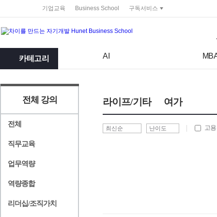
service portal
기업교육
Business School
구독서비스
검색어
검색 조건 입력 서식
AI
MB
카테고리
전체 강의
라이프/기타
여가
전체
고용
직무교육
업무역량
역량종합
리더십/조직가치