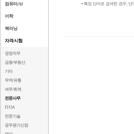
• 특정 단어로 검색한 경우,
컴퓨터/AI
어학
북러닝
자격/시험
경영직무
금융/부동산
기타
무역/유통
세무/회계
전문사무
IT/OA
전문기술
공무원가산점