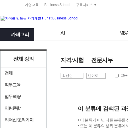
service portal
기업교육
Business School
구독서비스
검색어
검색 조건 입력 서식
AI
MB
카테고리
전체 강의
자격/시험
전문사무
전체
고용
직무교육
업무역량
이 분류에 검색된 과
역량종합
리더십/조직가치
• 이 분류가 아닌 다른 분류를
• 또는 이 분류의 상위 분류