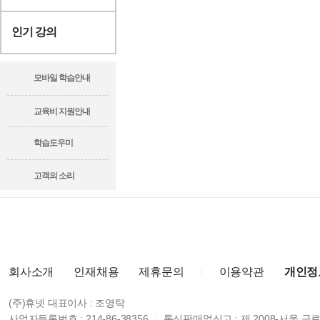
인기 강의
모바일 학습안내
교육비 지원안내
학습도우미
고객의 소리
회사소개
인재채용
제휴문의
이용약관
개인정
(주)휴넷 대표이사 : 조영탁
사업자등록번호 : 214-86-38356
통신판매업신고 : 제 2008-서울 구로