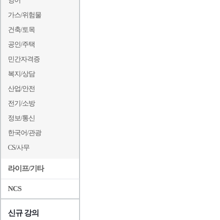
영어
가스/위험물
건축/토목
공인/주택
민간자격증
복지/상담
산업/안전
전기/소방
정보/통신
한국어/관광
CS/사무
라이프/기타
NCS
신규 강의