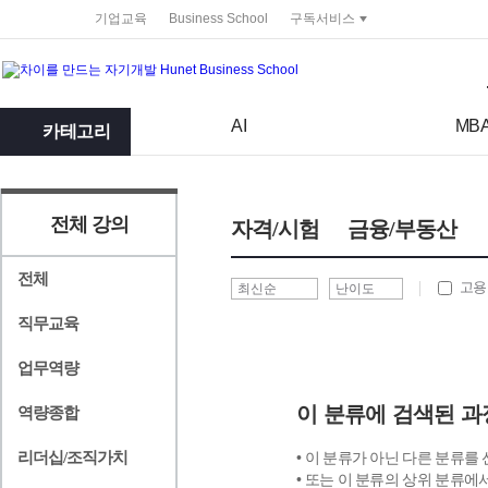
service portal
기업교육
Business School
구독서비스
검색어
검색 조건 입력 서식
AI
MB
카테고리
전체 강의
자격/시험
금융/부동산
전체
고용
직무교육
업무역량
이 분류에 검색된 과
역량종합
리더십/조직가치
• 이 분류가 아닌 다른 분류를
• 또는 이 분류의 상위 분류