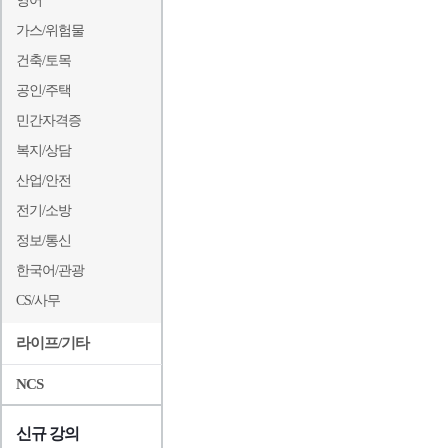
영어
가스/위험물
건축/토목
공인/주택
민간자격증
복지/상담
산업/안전
전기/소방
정보/통신
한국어/관광
CS/사무
라이프/기타
NCS
신규 강의