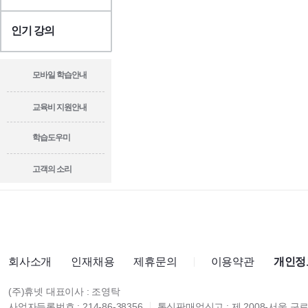
인기 강의
모바일 학습안내
교육비 지원안내
학습도우미
고객의 소리
회사소개
인재채용
제휴문의
이용약관
개인정
(주)휴넷 대표이사 : 조영탁
사업자등록번호 : 214-86-38356
통신판매업신고 : 제 2008-서울 구로