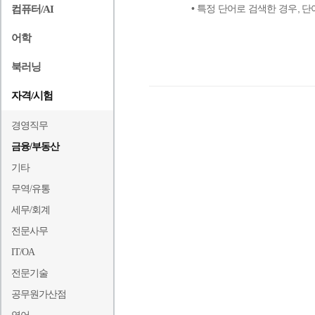
• 특정 단어로 검색한 경우,
컴퓨터/AI
어학
북러닝
자격/시험
경영직무
금융/부동산
기타
무역/유통
세무/회계
전문사무
IT/OA
전문기술
공무원가산점