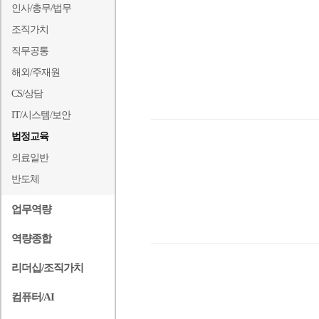
인사/총무/법무
조직가치
직무공통
해외/주재원
CS/상담
IT/시스템/보안
법정교육
의료일반
반도체
업무역량
역량종합
리더십/조직가치
컴퓨터/AI