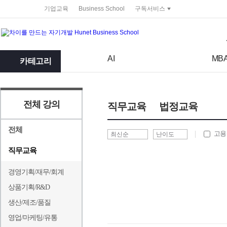
service portal
기업교육
Business School
구독서비스
검색어
검색 조건 입력 서식
AI
MB
카테고리
전체 강의
직무교육
법정교육
전체
고용
직무교육
경영기획/재무/회계
상품기획/R&D
생산/제조/품질
영업/마케팅/유통