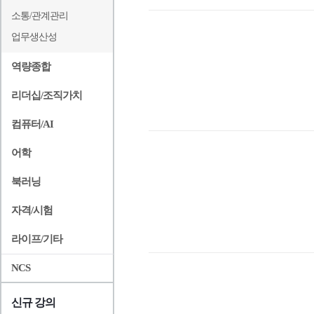
소통/관계관리
업무생산성
역량종합
리더십/조직가치
컴퓨터/AI
어학
북러닝
자격/시험
라이프/기타
NCS
신규 강의