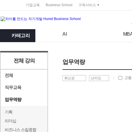
service portal
기업교육
Business School
구독서비스
검색어
검색 조건 입력 서식
AI
MB
카테고리
전체 강의
업무역량
전체
고용
직무교육
업무역량
기획
리더십
비즈니스 스킬종합