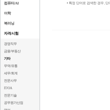
• 특정 단어로 검색한 경우,
컴퓨터/AI
어학
북러닝
자격/시험
경영직무
금융/부동산
기타
무역/유통
세무/회계
전문사무
IT/OA
전문기술
공무원가산점