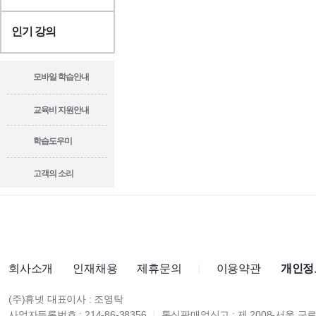
인기 강의
모바일 학습안내
교육비 지원안내
학습도우미
고객의 소리
회사소개
인재채용
제휴문의
이용약관
개인정
(주)휴넷 대표이사 : 조영탁
사업자등록번호 : 214-86-38356
통신판매업신고 : 제 2008-서울 구로