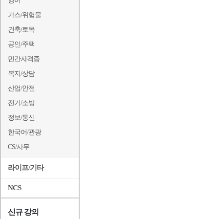
영어
가스/위험물
건축/토목
공인/주택
민간자격증
복지/상담
산업/안전
전기/소방
정보/통신
한국어/관광
CS/사무
라이프/기타
NCS
신규 강의