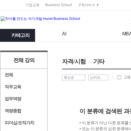
service portal
기업교육
Business School
구독서비스
검색어
검색 조건 입력 서식
AI
MB
카테고리
전체 강의
자격/시험
기타
전체
고용
직무교육
업무역량
이 분류에 검색된 과
역량종합
리더십/조직가치
• 이 분류가 아닌 다른 분류를
• 또는 이 분류의 상위 분류