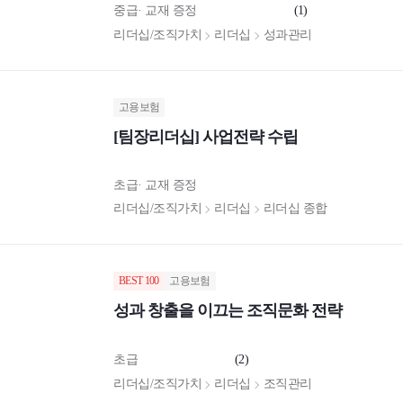
중급
교재 증정
(1)
리더십/조직가치
리더십
성과관리
고용보험
[팀장리더십] 사업전략 수립
초급
교재 증정
리더십/조직가치
리더십
리더십 종합
BEST 100
고용보험
성과 창출을 이끄는 조직문화 전략
초급
(2)
리더십/조직가치
리더십
조직관리