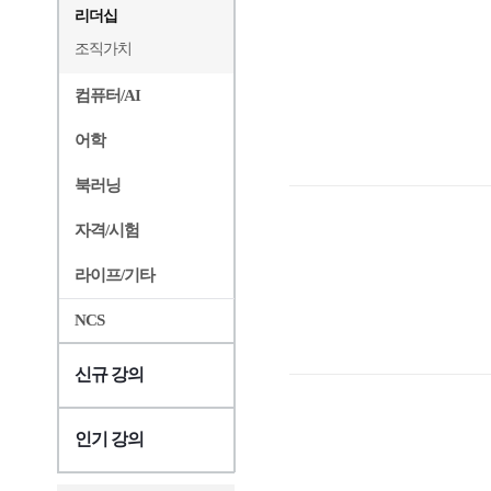
리더십
조직가치
컴퓨터/AI
어학
북러닝
자격/시험
라이프/기타
NCS
신규 강의
인기 강의