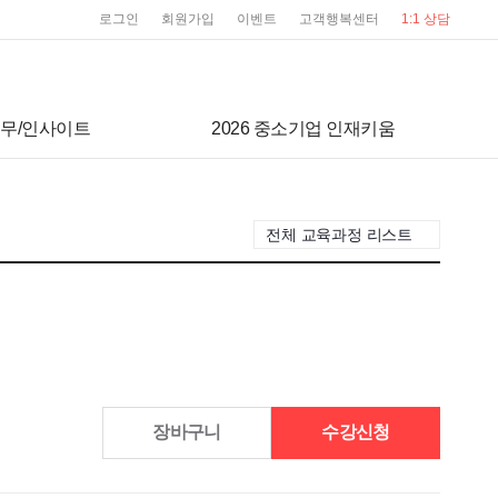
user service
로그인
회원가입
이벤트
고객행복센터
1:1 상담
무/인사이트
2026 중소기업 인재키움
전체 교육과정 리스트
장바구니
수강신청