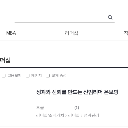
검색어
검색 조건 입력 서식
MBA
리더십
직
더십
고용보험
패키지
교재 증정
성과와 신뢰를 만드는 신임리더 온보딩
초급
(1)
리더십/조직가치
리더십
성과관리