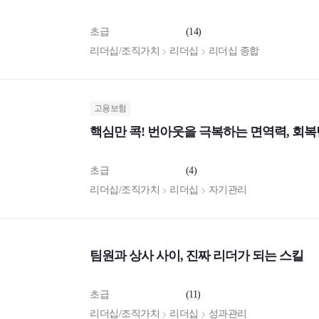
초급
(14)
리더십/조직가치
리더십
리더십 종합
고용보험
핵심만 콕! 번아웃을 극복하는 면역력, 회
초급
(4)
리더십/조직가치
리더십
자기관리
팀원과 상사 사이, 진짜 리더가 되는 스킬
초급
(11)
리더십/조직가치
리더십
성과관리