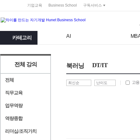
service portal
기업교육
Business School
구독서비스
검색어
검색 조건 입력 서식
AI
MB
카테고리
전체 강의
DT/IT
북러닝
전체
고용
직무교육
업무역량
역량종합
리더십/조직가치