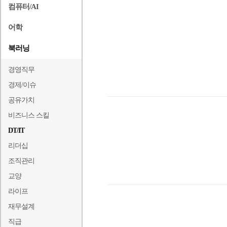
컴퓨터/AI
어학
북러닝
경영직무
경제/이슈
공유가치
비즈니스 스킬
DT/IT
리더십
조직관리
교양
라이프
재무설계
직급